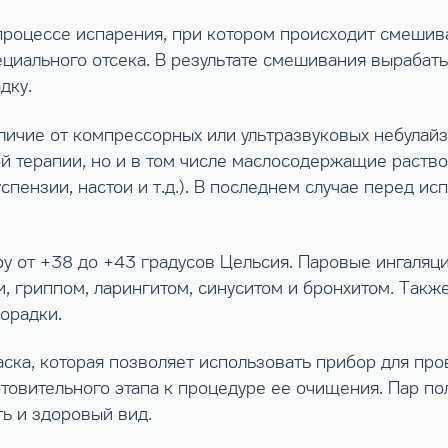
роцессе испарения, при котором происходит смешива
ециального отсека. В результате смешивания вырабат
дку.
отличие от компрессорных или ультразвуковых небулай
й терапии, но и в том числе маслосодержащие раств
пензии, настои и т.д.). В последнем случае перед и
 от +38 до +43 градусов Цельсия. Паровые ингаляци
, гриппом, ларингитом, синуситом и бронхитом. Такж
орадки.
аска, которая позволяет использовать прибор для пр
отовительного этапа к процедуре ее очищения. Пар по
ть и здоровый вид.