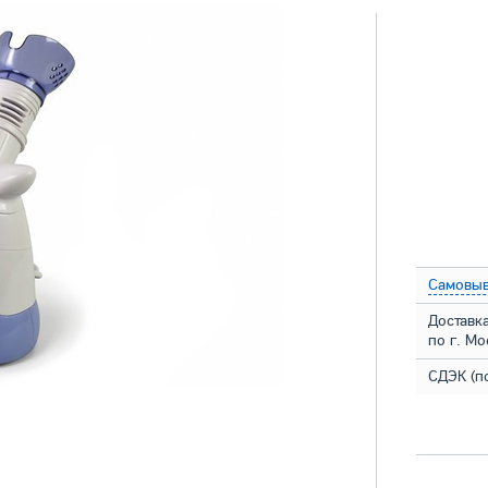
Самовыв
Доставк
по г. М
СДЭК (п